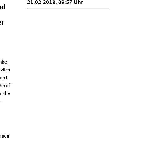
21.02.2018, 09:57 Uhr
nd
er
enke
zlich
iert
Beruf
, die
e
ungen