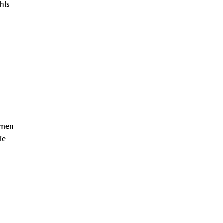
hls
hmen
ie