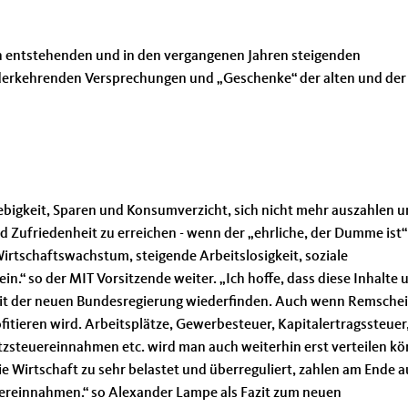
 entstehenden und in den vergangenen Jahren steigenden
iederkehrenden Versprechungen und „Geschenke“ der alten und der
ebigkeit, Sparen und Konsumverzicht, sich nicht mehr auszahlen 
d Zufriedenheit zu erreichen - wenn der „ehrliche, der Dumme ist“
Wirtschaftswachstum, steigende Arbeitslosigkeit, soziale
in.“ so der MIT Vorsitzende weiter. „Ich hoffe, dass diese Inhalte 
eit der neuen Bundesregierung wiederfinden. Auch wenn Remsche
eren wird. Arbeitsplätze, Gewerbesteuer, Kapitalertragssteuer
steuereinnahmen etc. wird man auch weiterhin erst verteilen kö
e Wirtschaft zu sehr belastet und überreguliert, zahlen am Ende 
uereinnahmen.“ so Alexander Lampe als Fazit zum neuen