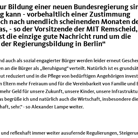
ur Bildung einer neuen Bundesregierung si
g kann - vorbehaltlich einer Zustimmung
lich nach unendlich scheinenden Monaten d
s, - so der Vorsitzende der MIT Remscheid,
st die einzige gute Nachricht rund um die
der Regierungsbildung in Berlin“
nd auch als sozial engagierter Bürger werden leider erneut Gesch
 die Bürger als „Beruhigung“ verteilt. Natürlich ist es grundsät
 reduziert und in die Pflege von bedürftigen Angehörigen invest
nn Eltern mehr Freiraum und für die Vereinbarkeit von Familie und 
ehr Geld für unsere Zukunft, unsere Kinder, unsere Infrastruktur
Das begrüße ich und natürlich auch die Wirtschaft, insbesondere di
aft, sehr.“ - so Alexander Lampe weiter.
und reflexhaft immer weiter ausufernde Regulierungen, Steiger