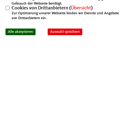
Gebrauch der Webseite benötigt.
42853 Remscheid
Cookies von Drittanbietern (
Übersicht
)
Zur Optimierung unserer Webseite binden wir Dienste und Angebote
Telefon: 02191-9333560
von Drittanbietern ein.
Fax: 02191-9333566
Alle akzeptieren
Auswahl speichern
E-Mail schreiben
IMPRESSUM
DATENSCHUTZ
KONTAKT
MIT NRW
Mittelstands- und Wirtschaftsunion (MIT)